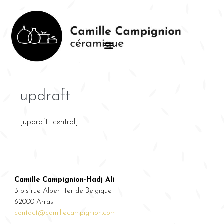
updraft
[updraft_central]
Camille Campignion-Hadj Ali
3 bis rue Albert 1er de Belgique
62000 Arras
contact@camillecampignion.com