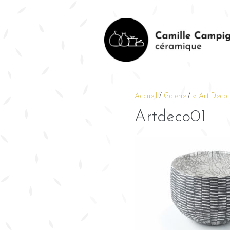
Accueil
/
Galerie
/
« Art Deco
Artdeco01