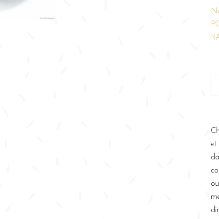
N
P
R
Ch
et
da
co
ou
me
di