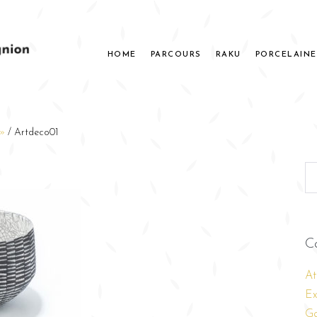
HOME
PARCOURS
RAKU
PORCELAINE
 »
/
Artdeco01
C
At
Ex
Ga