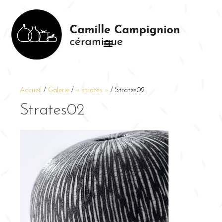
Accueil
/
Galerie
/
« strates »
/
Strates02
Strates02