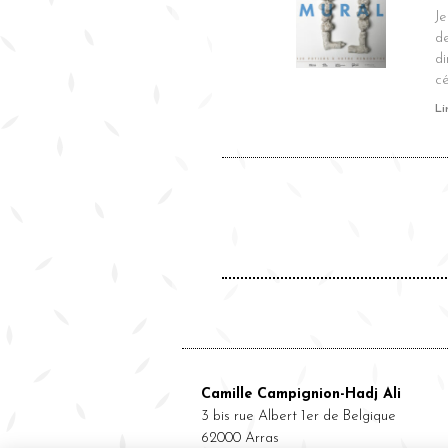
Je
de
di
c
Li
Camille Campignion-Hadj Ali
3 bis rue Albert 1er de Belgique
62000 Arras