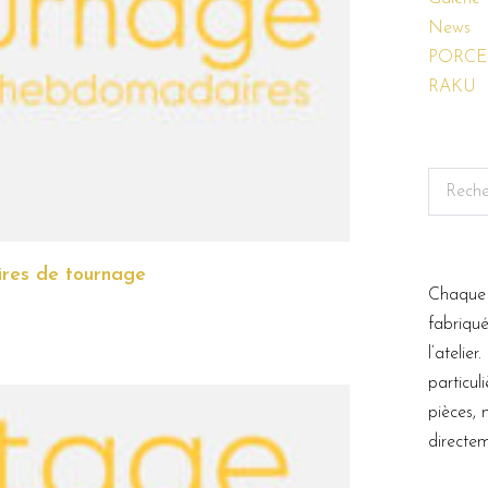
News
PORCE
RAKU
res de tournage
Chaque 
fabriqu
l’atelie
particul
pièces,
directem