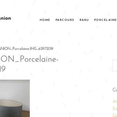
HOME
PARCOURS
RAKU
PORCELAINE
NION_Porcelaine-IMG_62972019
ON_Porcelaine-
19
C
At
Ex
Ga