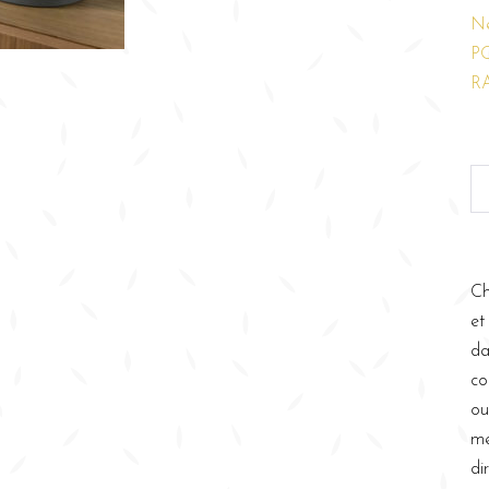
N
P
R
Ch
et
da
co
ou
me
di