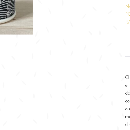
N
P
R
Ch
et
da
co
ou
me
di