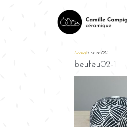
Accueil
/
beufeu02-1
beufeu02-1