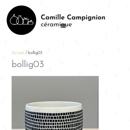
Accueil
/
bollig03
bollig03