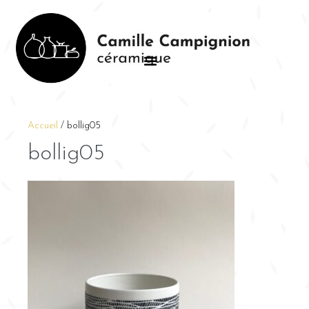
Accueil
/
bollig05
bollig05