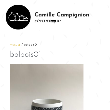
Accueil
/
bolpois01
bolpois01