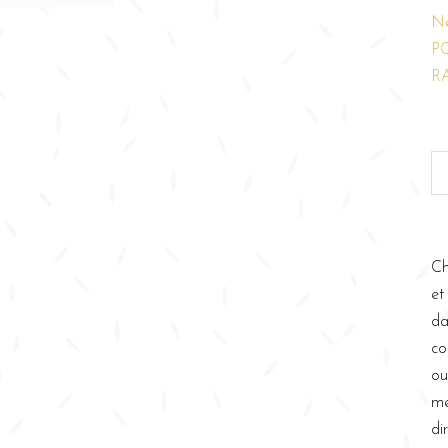
N
P
R
Ch
et
da
co
ou
me
di