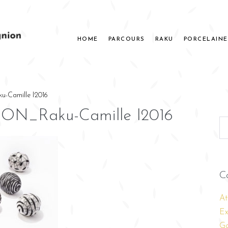
HOME
PARCOURS
RAKU
PORCELAINE
-Camille I2016
ON_Raku-Camille I2016
C
At
Ex
Ga