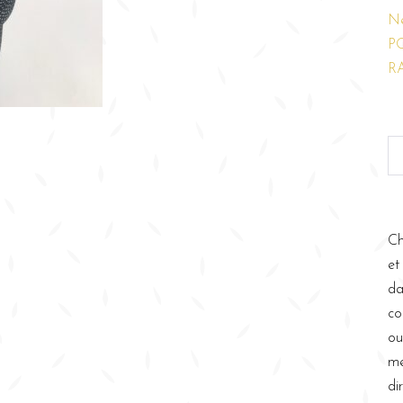
N
P
R
Ch
et
da
co
ou
me
di