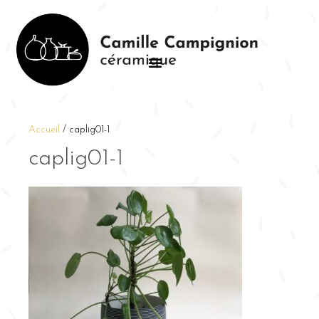
Accueil
/
caplig01-1
caplig01-1