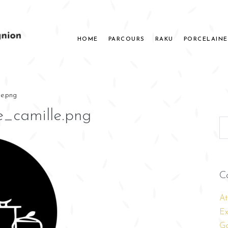
HOME
PARCOURS
RAKU
PORCELAINE
le.png
e_camille.png
C
At
Ex
Ga