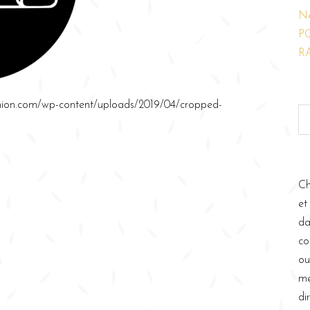
N
P
R
nion.com/wp-content/uploads/2019/04/cropped-
Ch
et
da
co
ou
me
di