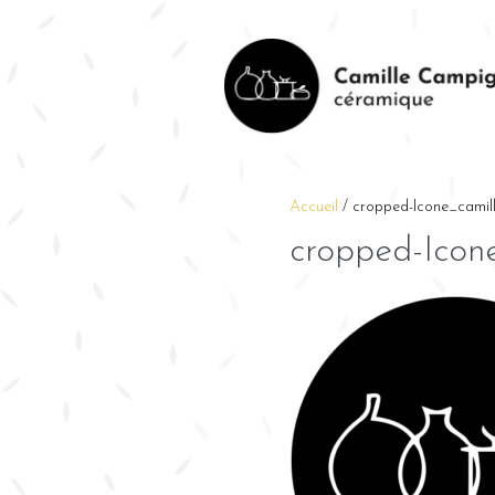
Accueil
/
cropped-Icone_camil
cropped-Icon