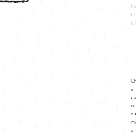
N
P
R
Ch
et
da
co
ou
me
di