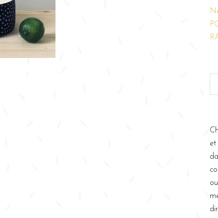
N
P
R
Ch
et
da
co
ou
me
di