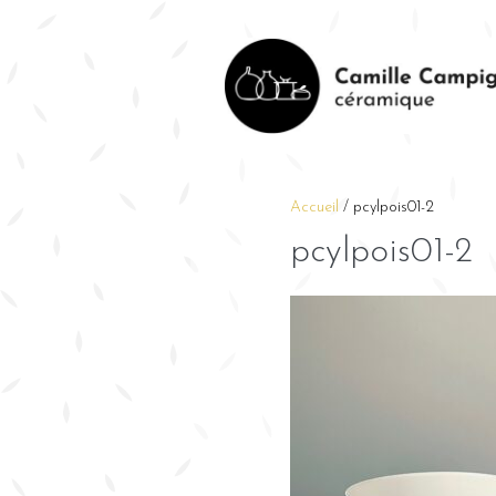
Accueil
/
pcylpois01-2
pcylpois01-2