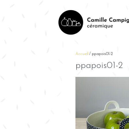
Accueil
/
ppapois01-2
ppapois01-2