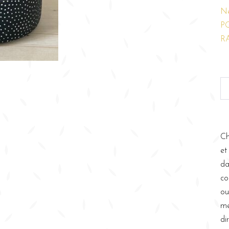
N
P
R
Ch
et
da
co
ou
me
di