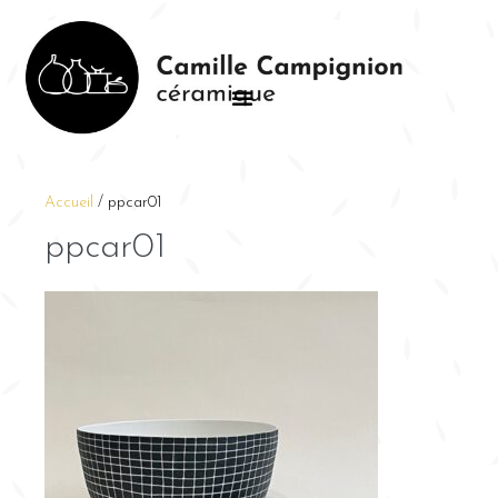
Accueil
/
ppcar01
ppcar01