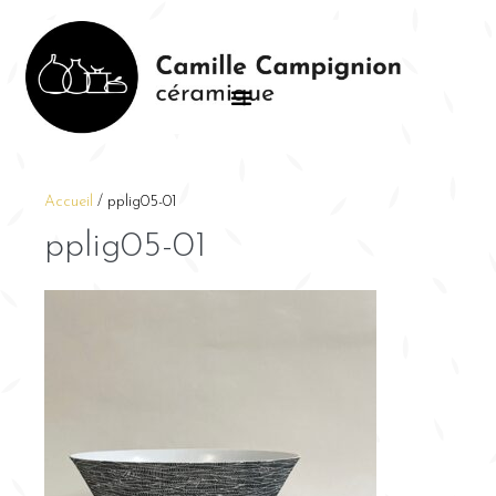
Accueil
/
pplig05-01
pplig05-01