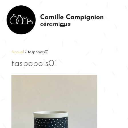
Accueil
/
taspopois01
taspopois01